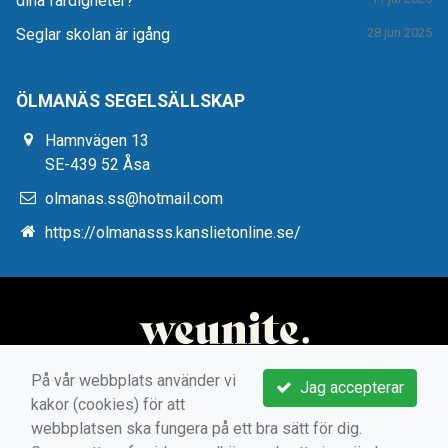
dina färdigheter?
Seglar skolan är igång
28 jun 2025
ÖLMANÄS SEGELSÄLLSKAP
Hamnvägen 13
SE-439 52 Åsa
olmanas.ss@hotmail.com
https://olmanasss.kanslietonline.se/
På vår webbplats använder vi
Jag accepterar
kakor (cookies) för att
webbplatsen ska fungera på ett bra sätt för dig.