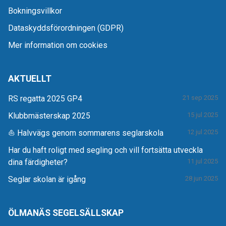
Bokningsvillkor
Dataskyddsförordningen (GDPR)
Mer information om cookies
AKTUELLT
RS regatta 2025 GP4
21 sep 2025
Klubbmästerskap 2025
15 jul 2025
⛵ Halvvägs genom sommarens seglarskola
12 jul 2025
Har du haft roligt med segling och vill fortsätta utveckla
dina färdigheter?
11 jul 2025
Seglar skolan är igång
28 jun 2025
ÖLMANÄS SEGELSÄLLSKAP